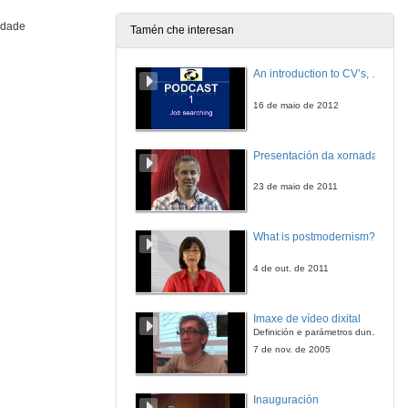
idade
Tamén che interesan
An introduction to CV’s, letters, and job searching
16 de maio de 2012
Presentación da xornada
23 de maio de 2011
What is postmodernism?
4 de out. de 2011
Imaxe de vídeo dixital
Definición e parámetros dunha imaxe dixital. Resolución e Aspecto. Profundidade da cor. Compresión. Frame por segundo. Entrelazado. Campos, cadros
7 de nov. de 2005
Inauguración