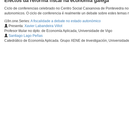
Efectos da reforma fiscal na economía galega
Ciclo de conferencias celebrado no Centro Social Caixanova de Pontevedra no 
autonomicos. O ciclo de conferencia é realmente un debate sobre estes temas 
i18n.one.Series:
A fiscalidade a debate no estado autonómico
Presenta:
Xavier Labandeira Villot
Profesor titular no dpto. de Economía Aplicada, Universidade de Vigo
Santiago Lago Peñas
Catedrático de Economía Aplicada. Grupo XENE de Investigación, Universidad