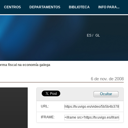
CENTROS
DEPARTAMENTOS
BIBLIOTECA
INFO PARA...
3 de nov. de 2008
Quenda de Preguntas
3 de nov. de 2008
ES /
GL
Catalunya: financiamento xusto
4 de nov. de 2008
orma fiscal na economía galega
Quenda de Preguntas
6 de nov. de 2008
4 de nov. de 2008
Ocultar
O sistema de concerto económico entre Euskadi e o Estado.O financiamento do País Vasco
URL:
5 de nov. de 2008
IFRAME:
Quenda de Preguntas