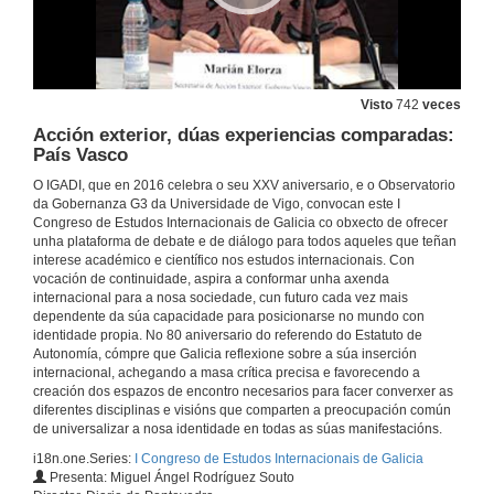
Avances e retos nunha economía internacionalizada
Rolda de Preguntas
29 de xuño de 2016
Visto
742
veces
Activos nunha paradiplomacia en rede
Acción exterior, dúas experiencias comparadas:
Intervención de Teresa Moure
País Vasco
29 de xuño de 2016
O IGADI, que en 2016 celebra o seu XXV aniversario, e o Observatorio
da Gobernanza G3 da Universidade de Vigo, convocan este I
Activos nunha paradiplomacia en rede
Congreso de Estudos Internacionais de Galicia co obxecto de ofrecer
Intervención de Emilio M. Martínez Rivas
unha plataforma de debate e de diálogo para todos aqueles que teñan
29 de xuño de 2016
interese académico e científico nos estudos internacionais. Con
vocación de continuidade, aspira a conformar unha axenda
internacional para a nosa sociedade, cun futuro cada vez mais
Activos nunha paradiplomacia en rede
dependente da súa capacidade para posicionarse no mundo con
Rolda de Preguntas
identidade propia. No 80 aniversario do referendo do Estatuto de
29 de xuño de 2016
Autonomía, cómpre que Galicia reflexione sobre a súa inserción
internacional, achegando a masa crítica precisa e favorecendo a
creación dos espazos de encontro necesarios para facer converxer as
diferentes disciplinas e visións que comparten a preocupación común
Ambicións e posibilidades globais da nosa industria cultural
de universalizar a nosa identidade en todas as súas manifestacións.
Intervención de Xosé Ballesteros
29 de xuño de 2016
i18n.one.Series:
I Congreso de Estudos Internacionais de Galicia
Presenta: Miguel Ángel Rodríguez Souto