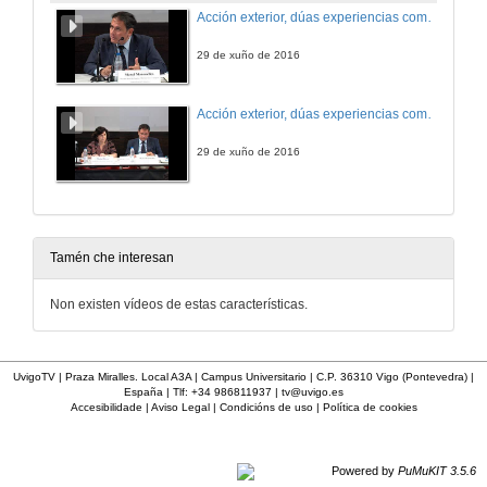
Acción exterior, dúas experiencias comparadas: Cataluña
29 de xuño de 2016
Acción exterior, dúas experiencias comparadas: País Vasco e Cataluña. Quenda de preguntas
29 de xuño de 2016
Tamén che interesan
Non existen vídeos de estas características.
UvigoTV | Praza Miralles. Local A3A | Campus Universitario | C.P. 36310 Vigo (Pontevedra) |
España | Tlf: +34 986811937 |
tv@uvigo.es
Accesibilidade
|
Aviso Legal
|
Condicións de uso
|
Política de cookies
Powered by
PuMuKIT 3.5.6