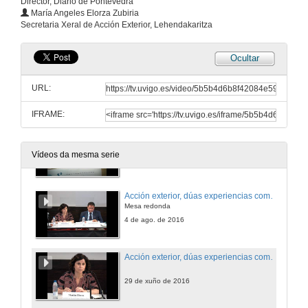
Director, Diario de Pontevedra
Ambicións e posibilidades globais da nosa industria cultural
María Angeles Elorza Zubiria
Intervención de Margarita Ledo
Secretaria Xeral de Acción Exterior, Lehendakaritza
29 de xuño de 2016
Ocultar
Ambicións e posibilidades globais da nosa industria cultural
Intervención de Antón Reixa
URL:
29 de xuño de 2016
IFRAME:
Ambicións e posibilidades globais da nosa industria cultural
Rolda de Preguntas
Vídeos da mesma serie
29 de xuño de 2016
Acción exterior, dúas experiencias comparadas: País Vasco e Cataluña. Apertura e presentación dos ponentes
Mesa redonda
4 de ago. de 2016
Acción exterior, dúas experiencias comparadas: País Vasco
29 de xuño de 2016