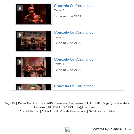
Concerto Os Carunchos
Tema 3
14 de nov. de 2009
Concerto Os Carunchos
Tema 2
14 de nov. de 2009
Concerto Os Carunchos
Tema 1
14 de nov. de 2009
Concerto Os Carunchos
Presentación
14 de nov. de 2009
UvigoTV | Praza Miralles. Local A3A | Campus Universitario | C.P. 36310 Vigo (Pontevedra) |
España | Tlf: +34 986811937 |
tv@uvigo.es
Accesibilidade
|
Aviso Legal
|
Condicións de uso
|
Política de cookies
Actuación Tanto Nos Ten
Tema 4
14 de nov. de 2009
Powered by
PuMuKIT 3.5.6