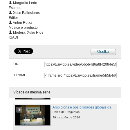
Margarita Ledo
Activos nunha paradiplomacia en rede
Escritora
Rolda de Preguntas
Xosé Ballesteros
29 de xuño de 2016
Editor
Antón Reixa
Músico e productor
Ambicións e posibilidades globais da nosa industria cultural
Modera: Xulio Ríos
Intervención de Xosé Ballesteros
IGADI
29 de xuño de 2016
Ocultar
Ambicións e posibilidades globais da nosa industria cultural
Intervención de Margarita Ledo
URL:
29 de xuño de 2016
IFRAME:
Ambicións e posibilidades globais da nosa industria cultural
Intervención de Antón Reixa
29 de xuño de 2016
Vídeos da mesma serie
Ambicións e posibilidades globais da nosa industria cultural
Rolda de Preguntas
29 de xuño de 2016