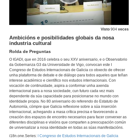
Avances e retos nunha economía internacionalizada
Rolda de Preguntas
29 de xuño de 2016
Visto
904
veces
Avances e retos nunha economía internacionalizada
Intervención de Manuel González López
Ambicións e posibilidades globais da nosa
29 de xuño de 2016
industria cultural
Rolda de Preguntas
Avances e retos nunha economía internacionalizada
O IGADI, que en 2016 celebra o seu XXV aniversario, e o Observatorio
Rolda de Preguntas
da Gobernanza G3 da Universidade de Vigo, convocan este I
Congreso de Estudos Internacionais de Galicia co obxecto de ofrecer
29 de xuño de 2016
unha plataforma de debate e de diálogo para todos aqueles que teñan
interese académico e científico nos estudos internacionais. Con
vocación de continuidade, aspira a conformar unha axenda
Activos nunha paradiplomacia en rede
internacional para a nosa sociedade, cun futuro cada vez mais
Intervención de Teresa Moure
dependente da súa capacidade para posicionarse no mundo con
29 de xuño de 2016
identidade propia. No 80 aniversario do referendo do Estatuto de
Autonomía, cómpre que Galicia reflexione sobre a súa inserción
internacional, achegando a masa crítica precisa e favorecendo a
Activos nunha paradiplomacia en rede
creación dos espazos de encontro necesarios para facer converxer as
Intervención de Emilio M. Martínez Rivas
diferentes disciplinas e visións que comparten a preocupación común
29 de xuño de 2016
de universalizar a nosa identidade en todas as súas manifestacións.
i18n.one.Series:
I Congreso de Estudos Internacionais de Galicia