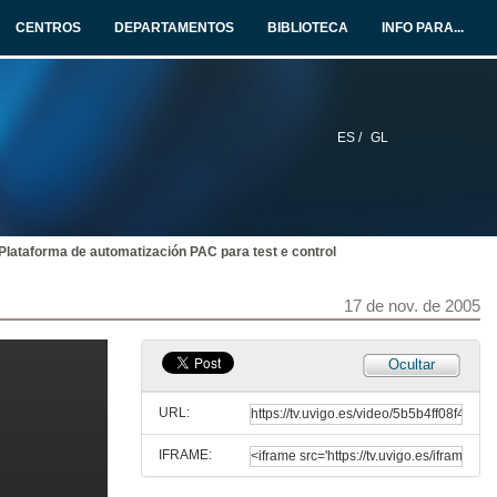
15 de nov. de 2005
CENTROS
DEPARTAMENTOS
BIBLIOTECA
INFO PARA...
Solucións de comunicación industrial para as novas tendencias en automatización: Profinet e Industrial WLAN
15 de nov. de 2005
ES /
GL
O accionamento como elemento final e necesario para a posta en marcha da máquina ou sistema
16 de nov. de 2005
Plataforma de automatización PAC para test e control
A detección industrial: os ollos das nosas instalacións
16 de nov. de 2005
17 de nov. de 2005
Control de accionamento integrado
Ocultar
16 de nov. de 2005
URL:
IFRAME:
Solucións de control de posición e movemento para máquinas de producción. Sinamics-Simotion