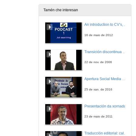
Tamén che interesan
Mesa Redonda - Segunda Parte
An introduction to CV’s, letters, and job searching
18 de nov. de 2005
16 de maio de 2012
Transición discontinua de partículas de microgel termosensible
22 de nov. de 2006
Apertura Social Media Day 2016
25 de xan. de 2016
Presentación da xornada
23 de maio de 2011
Traducción editorial: calidade e xestión de proxectos