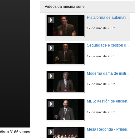
16 de nov. de 2005
Vídeos da mesma serie
Plataforma de automatización PAC para test e control
17 de nov. de 2005
Seguridade e xestión do cambio nas plantas - Garantía de control e calidade
17 de nov. de 2005
Moderna gama de instrumentación e analítica de procesos
17 de nov. de 2005
MES: Xestión de eficiencia e optimización do proceso productivo
17 de nov. de 2005
Mesa Redonda - Primeira Parte
Visto
3166
veces
18 de nov. de 2005