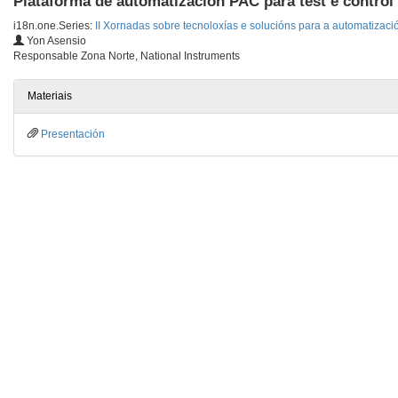
Plataforma de automatización PAC para test e control
i18n.one.Series:
II Xornadas sobre tecnoloxías e solucións para a automatizació
Yon Asensio
Responsable Zona Norte, National Instruments
Materiais
Presentación