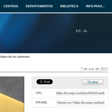
7 de xul. de 2017
CENTROS
DEPARTAMENTOS
BIBLIOTECA
INFO PARA...
Intervención de Eduardo Liz Marzán
Padriño da promoción
7 de xul. de 2017
ES /
GL
Intervención de Natalia Caparrini
Directora da Escola de minas e energía
7 de xul. de 2017
Video de los alumnos
Entrega de obsequios ás empresas colaboradoras
7 de xul. de 2017
7 de xul. de 2017
Entrega de obsequios a profesores
Ocultar
7 de xul. de 2017
URL:
IFRAME:
Intervención dos representantes dos alumnos