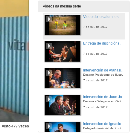
7 de xul. de 2017
Vídeos da mesma serie
Video de los alumnos
7 de xul. de 2017
Entrega de distincións ós alumnos da promoción 2013-2017
7 de xul. de 2017
Intervención de Atanasio José Peña Álvarez
Decano-Presidente do Ilustre Colexio Oficial de Enxeñeiros Técnicos de Minas de Galicia
7 de xul. de 2017
Intervención de Juan José Iglesias Suárez
Decano - Delegado en Galicia no Colexio Oficial de Enxeñeiros de Minas do Noroeste
7 de xul. de 2017
Intervención de Ignacio López-Chaves
Visto
479
veces
Delegado territorial da Xunta de Galicia en Vigo
7 de xul. de 2017