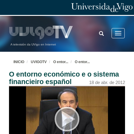
TOGGLE
Toggle
SEARCH
navigatio
A televisión da UVigo en Internet
INICIO
UVIGOTV
O entor
...
O entor
...
O entorno económico e o sistema
financieiro español
18 de abr. de 2012