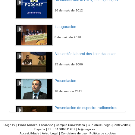
16 de maio de 2012
Inauguración
8 de maio de 2010
A inserción laboral dos licenciados en Ciencias do Mar: a carreira investigadora
15 de maio de 2006
Presentación
18 de xan. de 2012
Presentación de espectro-radiómetros ASD
17 de abr. de 2012
UvigoTV | Praza Miralles. Local A3A | Campus Universitario | C.P. 36310 Vigo (Pontevedra) |
España | Tlf: +34 986811937 |
tv@uvigo.es
Accesibilidade
|
Aviso Legal
|
Condicións de uso
|
Política de cookies
Conversa con Mary O'Donnell