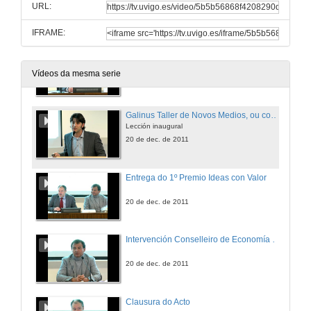
URL:
20 de dec. de 2011
IFRAME:
Galinus Taller de Novos Medios, ou como crear unha empresa tecnolóxica a 13 kms da fin da terra
Presentación
Vídeos da mesma serie
20 de dec. de 2011
Galinus Taller de Novos Medios, ou como crear unha empresa tecnolóxica a 13 kms da fin da terra
Lección inaugural
20 de dec. de 2011
Entrega do 1º Premio Ideas con Valor
20 de dec. de 2011
Intervención Conselleiro de Economía e Industria
20 de dec. de 2011
Clausura do Acto