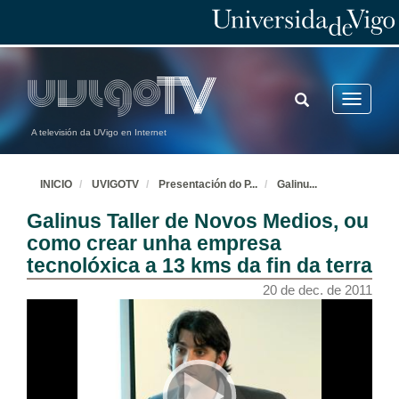
TOGGLE
Toggle
SEARCH
navigatio
A televisión da UVigo en Internet
INICIO
UVIGOTV
Presentación do P
...
Galinu
...
Galinus Taller de Novos Medios, ou
como crear unha empresa
tecnolóxica a 13 kms da fin da terra
20 de dec. de 2011