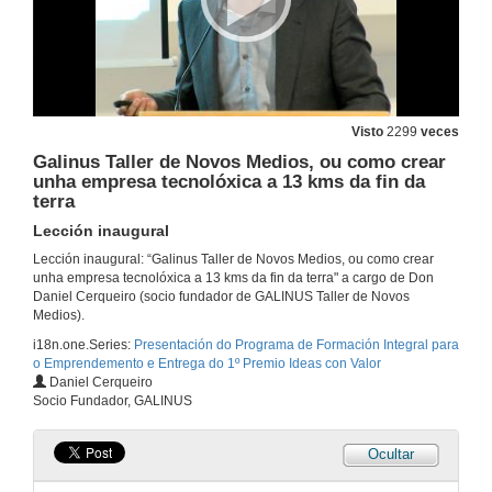
Visto
2299
veces
Galinus Taller de Novos Medios, ou como crear
unha empresa tecnolóxica a 13 kms da fin da
terra
Lección inaugural
Lección inaugural: “Galinus Taller de Novos Medios, ou como crear
unha empresa tecnolóxica a 13 kms da fin da terra" a cargo de Don
Apertura do Acto
Daniel Cerqueiro (socio fundador de GALINUS Taller de Novos
Medios).
20 de dec. de 2011
i18n.one.Series:
Presentación do Programa de Formación Integral para
o Emprendemento e Entrega do 1º Premio Ideas con Valor
Intervención Ana Gueimonde
Daniel Cerqueiro
Socio Fundador, GALINUS
20 de dec. de 2011
Ocultar
Intervención Ignacio Armesto