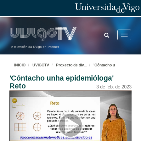
TOGGLE
Toggle
SEARCH
navigatio
A televisión da UVigo en Internet
INICIO
UVIGOTV
Proxecto de div
...
'Cóntacho u
'Cóntacho unha epidemióloga'
Reto
3 de feb. de 2023