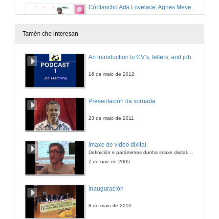
Cóntancho Ada Lovelace, Agnes Meyer Driscoll e Xabier García.
15 de dec. de 2025
Tamén che interesan
Cóntancho Dorothy Vaughan y Pilar Páez
An introduction to CV’s, letters, and job searching
15 de dec. de 2025
16 de maio de 2012
Cóntancho Dorothy Vaughan y Pilar Páez. Quenda de preguntas
Presentación da xornada
15 de dec. de 2025
23 de maio de 2011
Cóntancho Florence Nightingale y Andrea Vilar.
Imaxe de vídeo dixital
Definición e parámetros dunha imaxe dixital. Resolución e Aspecto. Profundidade da cor. Compresión. Frame por segundo. Entrelazado. Campos, cadros
23 de xuño de 2025
7 de nov. de 2005
Cóntancho Florence Nightingale y Andrea Vilar. Reto
Inauguración
23 de xuño de 2025
8 de maio de 2010