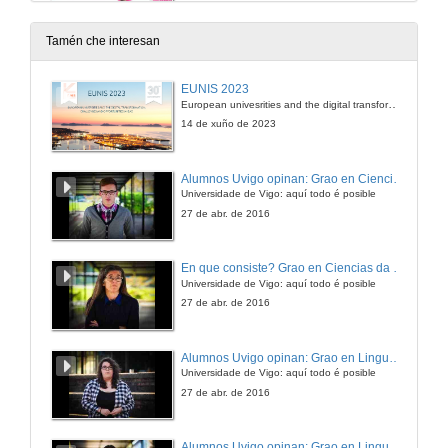
15 de dec. de 2025
Tamén che interesan
Cóntancho Dorothy Vaughan y Pilar Páez
EUNIS 2023
European univesrities and the digital transformation: challenges and opportunities ahead
15 de dec. de 2025
14 de xuño de 2023
Cóntancho Dorothy Vaughan y Pilar Páez. Quenda de preguntas
Alumnos Uvigo opinan: Grao en Ciencias da Linguaxe e Estudos Literarios
Universidade de Vigo: aquí todo é posible
15 de dec. de 2025
27 de abr. de 2016
Cóntancho Florence Nightingale y Andrea Vilar.
En que consiste? Grao en Ciencias da Linguaxe e Estudos Literarios
Universidade de Vigo: aquí todo é posible
23 de xuño de 2025
27 de abr. de 2016
Cóntancho Florence Nightingale y Andrea Vilar. Reto
Alumnos Uvigo opinan: Grao en Linguas Estranxeiras
Universidade de Vigo: aquí todo é posible
23 de xuño de 2025
27 de abr. de 2016
Cóntancho Florence Nightingale y Andrea Vilar. Quenda de preguntas.
Alumnos Uvigo opinan: Grao en Linguas Estranxeiras