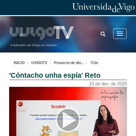
TOGGLE
Toggle
SEARCH
navigatio
A televisión da UVigo en Internet
INICIO
UVIGOTV
Proxecto de div
...
'Cón
'Cóntacho unha espía' Reto
23 de dec. de 2020