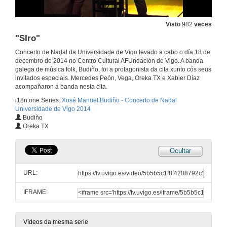
"Nacín na espuma"
Visto
982
veces
"SIro"
18 de dec. de 2014
Concerto de Nadal da Universidade de Vigo levado a cabo o día 18 de
decembro de 2014 no Centro Cultural AFUndación de Vigo. A banda
"Ortegal - Galo Galán"
galega de música folk, Budiño, foi a protagonista da cita xunto cós seus
invitados especiais. Mercedes Peón, Vega, Oreka TX e Xabier Díaz
18 de dec. de 2014
acompañaron á banda nesta cita.
i18n.one.Series:
Xosé Manuel Budiño - Concerto de Nadal
Universidade de Vigo 2014
"Martes"
Budiño
Oreka TX
18 de dec. de 2014
Ocultar
"Faro de guía"
URL:
18 de dec. de 2014
IFRAME:
"Ilargilore"
18 de dec. de 2014
Vídeos da mesma serie