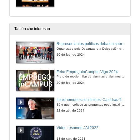
Tamén che interesan
Representantes políticos debaten sobre educación e xuventude no campus de Pontevedra
Organizado polo Decanato e a Delegación de Alumnado de Dirección e Xestión Pública e coa participación de candidatos de PP, BNG, PSOE, Sumar e Podemos
16 de feb. de 2024
Feira EmpregoinCampus Vigo 2024
Preto de medio millar de alumnas e alumnos buscan coñecer máis de preto as oportunidades que lles achegan as arredor de medio cento de empresas que participan na edición viguesa da feira. Xunto coa visita aos stands, durante a feria desenvólvense varias actividades complementarias, como obradoiros, conversas, mesas redondas ou o pasaporte de empregabilidade, un espazo no que poderán recibir asesoramento sobre o seu CV.
29 de feb. de 2024
Imaxinémonos sen límites. Cátedras Telefónica
Sólo quen coñece as preguntas pode imaxinar novas respostas
22 de abr. de 2024
Vídeo resumen JAI 2022
13 de xan. de 2023