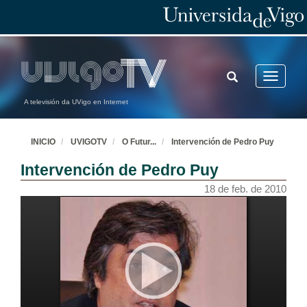
TOGGLE
Toggle
SEARCH
navigatio
A televisión da UVigo en Internet
INICIO
UVIGOTV
O Futur
...
Intervención de Pedro Puy
Intervención de Pedro Puy
18 de feb. de 2010