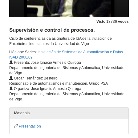
31 de out. de 2008
Siemens PLM: Teamcenter.
Visto
13736
veces
Supervisión e control de procesos.
7 de nov. de 2008
Ciclo de conferencias da asignatura de ISA de la titulación de
Enxeñeiros Industriales da Universidad de Vigo.
Sistemas MES e indicadores.
i18n.one.Series:
Instalación de Sistemas de Automatización e Datos -
As NNT e as TIC o servicio da planta.
ISAD 2008/09
17 de nov. de 2008
Presenta: José Ignacio Armesto Quiroga
Departamento de Ingeniería de Sistemas y Automática, Universidade
de Vigo
Solución para automatización e control de plantas desaladoras.
Oscar Fernández Besteiro
Responsable de automatismos e manutención, Grupo PSA
21 de nov. de 2008
Organiza: José Ignacio Armesto Quiroga
Departamento de Ingeniería de Sistemas y Automática, Universidade
de Vigo
Comunicacions inalámbricas industriais
Materiais
21 de nov. de 2008
Presentación
Robots Industriales:: Aplicaciones