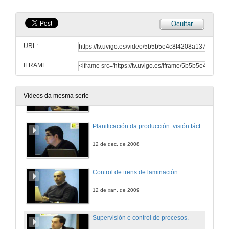
28 de nov. de 2008
Ocultar
Trazabalidade, cálculo de eficiencia e integración entre sistemas.
URL:
5 de dec. de 2008
IFRAME:
Planificación da producción: visión táctica e estratéxica nun entorno industrial
Vídeos da mesma serie
12 de dec. de 2008
Planificación da producción: visión táctica e estratéxica nun entorno industrial
12 de dec. de 2008
Control de trens de laminación
12 de xan. de 2009
Supervisión e control de procesos.