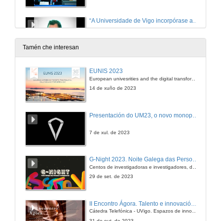
“A Universidade de Vigo incorpórase a Triptolemos e con ela chega a frescura marítima que lle faltaba á fundación”
11 de maio de 2015
Tamén che interesan
Peche a cargo do reitor da Universidade de Vigo
EUNIS 2023
European univesrities and the digital transformation: challenges and opportunities ahead
11 de maio de 2015
14 de xuño de 2023
Presentación do UM23, o novo monopraza de UVigo Motorsport
7 de xul. de 2023
G-Night 2023. Noite Galega das Persoas Investigadoras. Conciencias creativas
Centos de investigadoras e investigadores, decenas de actividades e sete cidades
29 de set. de 2023
II Encontro Ágora. Talento e innovación na era da transformación dixital
Cátedra Telefónica - UVigo. Espazos de innovación
31 de out. de 2023