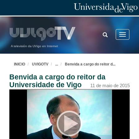
TOGGLE
Toggle
SEARCH
navigatio
A televisión da UVigo en Internet
INICIO
UVIGOTV
...
Benvida a cargo do reitor d
...
Benvida a cargo do reitor da
Universidade de Vigo
11 de maio de 2015