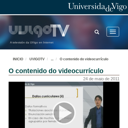
TOGGLE
Toggle
SEARCH
navigatio
A televisión da UVigo en Internet
INICIO
UVIGOTV
...
O contenido do videocurrículo
O contenido do videocurrículo
24 de maio de 2011