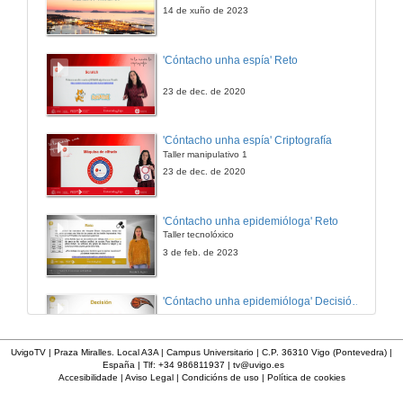
14 de xuño de 2023
Alberto Rodríguez Bernárdez
'Cóntacho unha espía' Reto
8 de maio de 2012
23 de dec. de 2020
'Cóntacho unha espía' Criptografía
Taller manipulativo 1
23 de dec. de 2020
'Cóntacho unha epidemióloga' Reto
Taller tecnolóxico
3 de feb. de 2023
'Cóntacho unha epidemióloga' Decisións nun partido de baloncesto 4
3 de feb. de 2023
UvigoTV | Praza Miralles. Local A3A | Campus Universitario | C.P. 36310 Vigo (Pontevedra) |
España | Tlf: +34 986811937 |
tv@uvigo.es
Accesibilidade
|
Aviso Legal
|
Condicións de uso
|
Política de cookies
'Cóntacho unha epidemióloga' Decisións nun partido de baloncesto 3