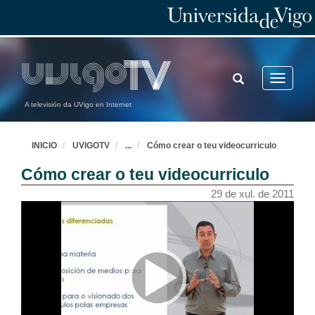
TOGGLE
Toggle
SEARCH
navigatio
A televisión da UVigo en Internet
INICIO
UVIGOTV
...
Cómo crear o teu videocurriculo
Cómo crear o teu videocurriculo
29 de xul. de 2011