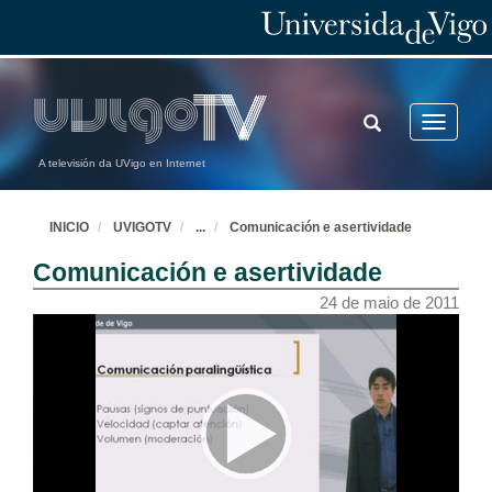
TOGGLE
Toggle
SEARCH
navigatio
A televisión da UVigo en Internet
INICIO
UVIGOTV
...
Comunicación e asertividade
Comunicación e asertividade
24 de maio de 2011