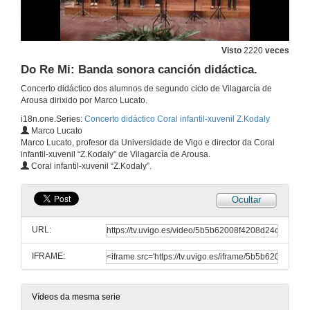
Presentación Tipukatapunta: Canción didáctica sobre a construcción da polifonía.
Visto
2220
veces
2 de maio de 2013
Do Re Mi: Banda sonora canción didáctica.
Concerto didáctico dos alumnos de segundo ciclo de Vilagarcía de
Tipukatapunta: Canción didáctica sobre la construcción de la polifonía.
Arousa dirixido por Marco Lucato.
2 de maio de 2013
i18n.one.Series:
Concerto didáctico Coral infantil-xuvenil Z.Kodaly
Marco Lucato
Marco Lucato, profesor da Universidade de Vigo e director da Coral
Presentación Summer Time: Nana blues.
infantil-xuvenil “Z.Kodaly” de Vilagarcía de Arousa.
Coral infantil-xuvenil “Z.Kodaly”.
2 de maio de 2013
Ocultar
Summer Time: Nana blues.
URL:
2 de maio de 2013
IFRAME:
Presentación Do Re Mi: Banda sonora canción didáctica.
Vídeos da mesma serie
2 de maio de 2013