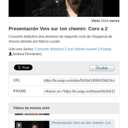
2 de maio de 2013
Presentación What a Wonderful Word: Solo e Coro
Visto
2444
veces
Presentación Vois sur ton chemin: Coro a 2
2 de maio de 2013
Concerto didáctico dos alumnos de segundo ciclo de Vilagarcía de
Arousa dirixido por Marco Lucato.
What a Wonderful Word: Solo y Coro.
i18n.one.Series:
Concerto didáctico Coral infantil-xuvenil Z.Kodaly
Andrea Fernández.
2 de maio de 2013
Ocultar
Presentación "Chiu chiu": coro a 2 voces en forma de eco
URL:
2 de maio de 2013
IFRAME:
"Chiu chiu": coro a 2 voces en forma de eco.
2 de maio de 2013
Vídeos da mesma serie
Presentación Vois sur ton chemin: Coro a 2