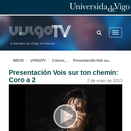
TOGGLE
Toggle
SEARCH
navigatio
A televisión da UVigo en Internet
Presentación Rondó Rítmico: Ritmo corporal
2 de maio de 2013
INICIO
UVIGOTV
Concer
...
Presentación Vois su
...
Presentación Vois sur ton chemin:
Rondó Rítmico: Ritmo corporal
Coro a 2
2 de maio de 2013
2 de maio de 2013
Presentación Pianissimo: Coro falado.
2 de maio de 2013
Pianissimo: Coro hablado.