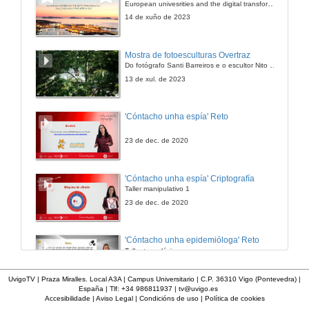
European univesrities and the digital transformation: challenges and opportunities ahead
2 de maio de 2013
14 de xuño de 2023
Presentación Il Ballerino: 3 voces paralelas Renacentista
Mostra de fotoesculturas Overtraz
Do fotógrafo Santi Barreiros e o escultor Nito Contreras.
2 de maio de 2013
13 de xul. de 2023
Il Ballerino: 3 voces paralelas Renacentista
'Cóntacho unha espía' Reto
2 de maio de 2013
23 de dec. de 2020
Presentación Viva tutte le Vezzose: 3 voces paralelas Barroco
'Cóntacho unha espía' Criptografía
Taller manipulativo 1
2 de maio de 2013
23 de dec. de 2020
Viva tutte le Vezzose: 3 voces paralelas Barroco
'Cóntacho unha epidemióloga' Reto
Taller tecnolóxico
2 de maio de 2013
3 de feb. de 2023
UvigoTV | Praza Miralles. Local A3A | Campus Universitario | C.P. 36310 Vigo (Pontevedra) |
España | Tlf: +34 986811937 |
tv@uvigo.es
Presentación La Vergine degli Angeli: solo y coro a 3 voces paralelas Romántico
Accesibilidade
|
Aviso Legal
|
Condicións de uso
|
Política de cookies
'Cóntacho unha epidemióloga' Decisións nun partido de baloncesto 4