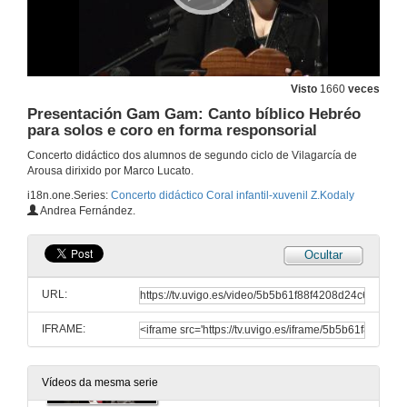
Viva tutte le Vezzose: 3 voces paralelas Barroco
2 de maio de 2013
Visto
1660
veces
Presentación La Vergine degli Angeli: solo y coro a 3 voces paralelas Romántico
Presentación Gam Gam: Canto bíblico Hebréo
para solos e coro en forma responsorial
2 de maio de 2013
Concerto didáctico dos alumnos de segundo ciclo de Vilagarcía de
Arousa dirixido por Marco Lucato.
La Vergine degli Angeli: solo y coro a 3 voces paralelas Romántico
i18n.one.Series:
Concerto didáctico Coral infantil-xuvenil Z.Kodaly
Andrea Fernández.
2 de maio de 2013
Ocultar
Presentación We are the World: Solos e coro a unísono
URL:
2 de maio de 2013
IFRAME:
We are the World: Solos y coro a unísono
2 de maio de 2013
Vídeos da mesma serie