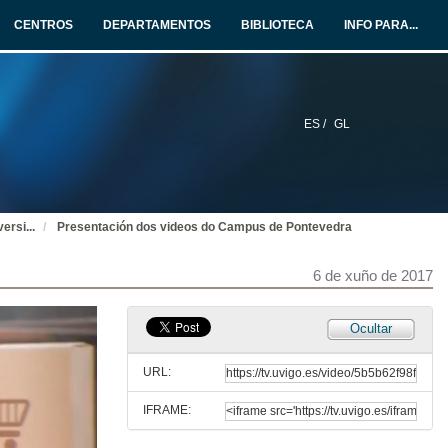
6 de xuño de 2017
CENTROS
DEPARTAMENTOS
BIBLIOTECA
INFO PARA...
Presentación do acto
A universidade basea a súa nova campaña de imaxe en casos de éxito de egresadas e egresados
6 de xuño de 2017
ES /
GL
Intervención de Ciprián Rivas
A universidade basea a súa nova campaña de imaxe en casos de éxito de egresadas e egresados
6 de xuño de 2017
versi
...
Presentación dos videos do Campus de Pontevedra
Presentación da campaña y explicación do concepto "Todo encaixa"
A universidade basea a súa nova campaña de imaxe en casos de éxito de egresadas e egresados
6 de xuño de 2017
6 de xuño de 2017
Presentación dos videos do Campus de Vigo
Ocultar
A universidade basea a súa nova campaña de imaxe en casos de éxito de egresadas e egresados
6 de xuño de 2017
URL:
IFRAME:
Presentación dos videos do Campus de Ourense
A universidade basea a súa nova campaña de imaxe en casos de éxito de egresadas e egresados