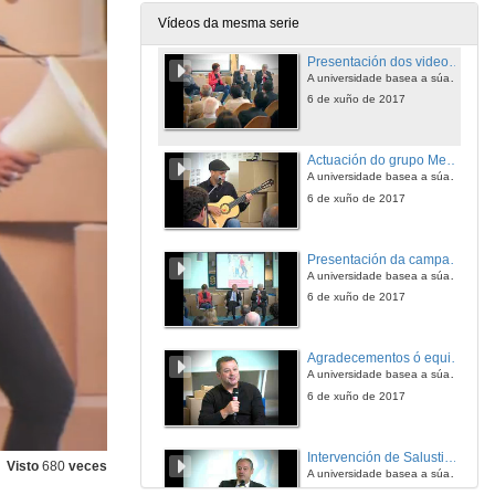
6 de xuño de 2017
Vídeos da mesma serie
Presentación dos videos do Campus de Pontevedra
A universidade basea a súa nova campaña de imaxe en casos de éxito de egresadas e egresados
6 de xuño de 2017
Actuación do grupo Mecanismo Ruso
A universidade basea a súa nova campaña de imaxe en casos de éxito de egresadas e egresados
6 de xuño de 2017
Presentación da campaña de cuñas radiofónicas
A universidade basea a súa nova campaña de imaxe en casos de éxito de egresadas e egresados
6 de xuño de 2017
Agradecementos ó equipo técnico e colaboradores
A universidade basea a súa nova campaña de imaxe en casos de éxito de egresadas e egresados
6 de xuño de 2017
Intervención de Salustiano Mato
Visto
680
veces
A universidade basea a súa nova campaña de imaxe en casos de éxito de egresadas e egresados
6 de xuño de 2017