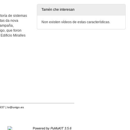
Tamén che interesan
ltoría de sistemas
Quenda de cuestións dos medios de comunicación
A universidade basea a súa nova campaña de imaxe en casos de éxito de egresadas e egresados
stas da nova
Non existen vídeos de estas características.
 campaña,
6 de xuño de 2017
igo, que foron
Edificio Miralles
Actuación do grupo Mecanismo Ruso
A universidade basea a súa nova campaña de imaxe en casos de éxito de egresadas e egresados
6 de xuño de 2017
Despedida e peche do acto
A universidade basea a súa nova campaña de imaxe en casos de éxito de egresadas e egresados
6 de xuño de 2017
1937 |
tv@uvigo.es
Powered by
PuMuKIT 3.5.6