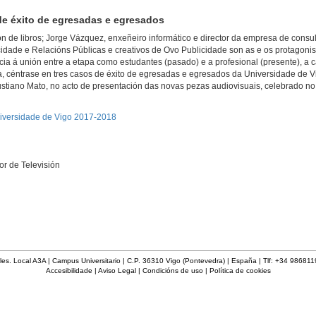
e éxito de egresadas e egresados
ución de libros; Jorge Vázquez, enxeñeiro informático e director da empresa de consu
idade e Relacións Públicas e creativos de Ovo Publicidade son as e os protagoni
a á unión entre a etapa como estudantes (pasado) e a profesional (presente), a
, céntrase en tres casos de éxito de egresadas e egresados da Universidade de V
ustiano Mato, no acto de presentación das novas pezas audiovisuais, celebrado no 
iversidade de Vigo 2017-2018
or de Televisión
les. Local A3A | Campus Universitario | C.P. 36310 Vigo (Pontevedra) | España | Tlf: +34 98681
Accesibilidade
|
Aviso Legal
|
Condicións de uso
|
Política de cookies