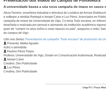
Presentación dos videos do Campus de Pontevedra
A universidade basea a súa nova campaña de imaxe en casos d
Alicia Ferreiro, enxeñeira industrial e directora de Loxística de Arnoia Distrib
e software a medida Redegal e Ismael Calvo e Luz Pérez, licenciados en Public
campaña de imaxe da Universidade de Vigo. Co lema Todo encaixa, en referenci
deseñada e realizada por persoal e alumando da institución académica viguesa
quen de “cumprir os seus soños e crear riqueza no país”, asegurou o reitor, Sal
do campus de Vigo.
i18n.one.Series:
Presentación da campaña "Todo encaixa" de promoción da Un
Presenta: Maika Aguado
Actriz e periodista
Paulino Pérez Feijoo
Profesor, Universidade de Vigo, Doutor en Comunicación Audiovisual, Realizad
Ismael Calvo
Creativo, Ovo Publicidade
Luz Pérez
Creativa, Ovo Publicidade
UvigoTV | Praza Miral