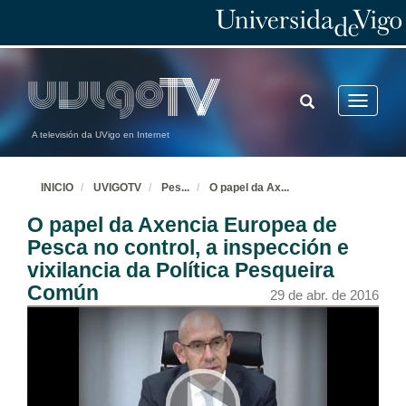
TOGGLE
Toggle
SEARCH
navigatio
A televisión da UVigo en Internet
INICIO
UVIGOTV
Pes
...
O papel da Ax
...
O papel da Axencia Europea de
Pesca no control, a inspección e
vixilancia da Política Pesqueira
Común
29 de abr. de 2016