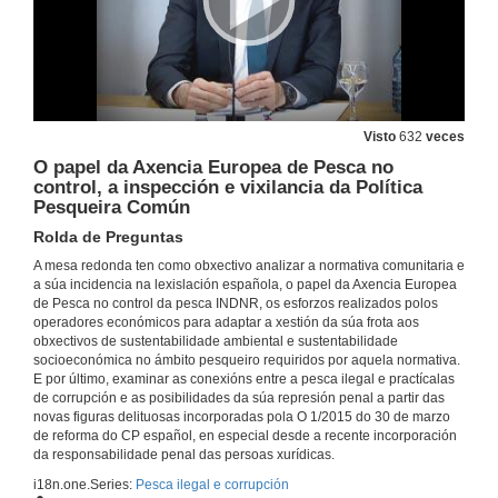
Visto
632
veces
O papel da Axencia Europea de Pesca no
control, a inspección e vixilancia da Política
Pesqueira Común
Rolda de Preguntas
A mesa redonda ten como obxectivo analizar a normativa comunitaria e
a súa incidencia na lexislación española, o papel da Axencia Europea
de Pesca no control da pesca INDNR, os esforzos realizados polos
operadores económicos para adaptar a xestión da súa frota aos
obxectivos de sustentabilidade ambiental e sustentabilidade
socioeconómica no ámbito pesqueiro requiridos por aquela normativa.
E por último, examinar as conexións entre a pesca ilegal e practícalas
de corrupción e as posibilidades da súa represión penal a partir das
novas figuras delituosas incorporadas pola O 1/2015 do 30 de marzo
de reforma do CP español, en especial desde a recente incorporación
da responsabilidade penal das persoas xurídicas.
i18n.one.Series:
Pesca ilegal e corrupción