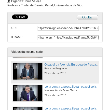
Organiza: Inma Valeije
Profesora Titular de Dereito Penal, Universidade de Vigo
Ocultar
Apertura da Xornada: Pesca ilegal e corrupción
Medidas emprendidas pola UE contra a pesca ilegal
URL:
29 de abr. de 2016
IFRAME:
O papel da Axencia Europea de Pesca no control, a inspección e vixilancia da Política Pesqueira Común
Intervención de Pascal Savouret
29 de abr. de 2016
Vídeos da mesma serie
O papel da Axencia Europea de Pesca no control, a inspección e vixilancia da Política Pesqueira Común
Rolda de Preguntas
29 de abr. de 2016
Loita contra a pesca ilegal: obxectivo irrenunciable en defensa da sustentabilidade
Intervención de Javier Touza
29 de abr. de 2016
Loita contra a pesca ilegal: obxectivo irrenunciable en defensa da sustentabilidade