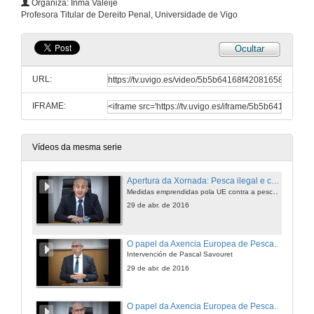
Organiza: Inma Valeije
Profesora Titular de Dereito Penal, Universidade de Vigo
Ocultar
URL:
IFRAME:
Vídeos da mesma serie
Apertura da Xornada: Pesca ilegal e corrupción
Medidas emprendidas pola UE contra a pesca ilegal
29 de abr. de 2016
O papel da Axencia Europea de Pesca no control, a inspección e vixilancia da Política Pesqueira Común
Intervención de Pascal Savouret
29 de abr. de 2016
O papel da Axencia Europea de Pesca no control, a inspección e vixilancia da Política Pesqueira Común