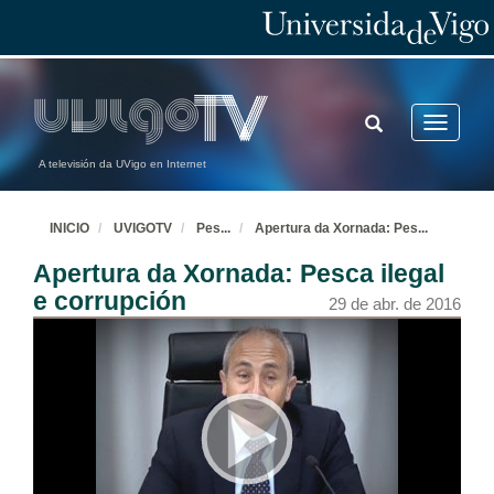
TOGGLE
Toggle
SEARCH
navigatio
A televisión da UVigo en Internet
INICIO
UVIGOTV
Pes
...
Apertura da Xornada: Pes
...
Apertura da Xornada: Pesca ilegal
e corrupción
29 de abr. de 2016