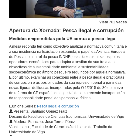
Visto
702
veces
Apertura da Xornada: Pesca ilegal e corrupción
Medidas emprendidas pola UE contra a pesca ilegal
A mesa redonda ten como obxectivo analizar a normativa comunitaria e
a súa incidencia na lexislación española, o papel da Axencia Europea
de Pesca no control da pesca INDNR, os esforzos realizados polos
operadores económicos para adaptar a xestión da súa frota aos
obxectivos de sustentabilidade ambiental e sustentabilidade
socioeconómica no ámbito pesqueiro requiridos por aquela normativa.
E por último, examinar as conexións entre a pesca ilegal e practícalas
de corrupción e as posibilidades da súa represión penal a partir das
novas figuras delituosas incorporadas pola O 1/2015 do 30 de marzo
de reforma do CP español, en especial desde a recente incorporación
da responsabilidade penal das persoas xurídicas.
i18n.one.Series:
Pesca ilegal e corrupción
Presenta: Santiago Gómez Fraiz
Decano da Facultade de Ciencias Económicas, Universidade de Vigo
Modera: Francisco José Torres Pérez
Vicedecano , Facultade de Ciencias Jurídicas e do Traballo da
Universidade de Vigo