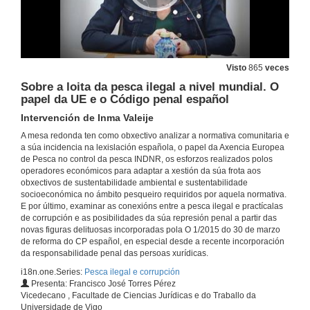
Visto
865
veces
Sobre a loita da pesca ilegal a nivel mundial. O
papel da UE e o Código penal español
Intervención de Inma Valeije
A mesa redonda ten como obxectivo analizar a normativa comunitaria e
a súa incidencia na lexislación española, o papel da Axencia Europea
de Pesca no control da pesca INDNR, os esforzos realizados polos
operadores económicos para adaptar a xestión da súa frota aos
obxectivos de sustentabilidade ambiental e sustentabilidade
socioeconómica no ámbito pesqueiro requiridos por aquela normativa.
E por último, examinar as conexións entre a pesca ilegal e practícalas
de corrupción e as posibilidades da súa represión penal a partir das
novas figuras delituosas incorporadas pola O 1/2015 do 30 de marzo
de reforma do CP español, en especial desde a recente incorporación
da responsabilidade penal das persoas xurídicas.
i18n.one.Series:
Pesca ilegal e corrupción
Presenta: Francisco José Torres Pérez
Vicedecano , Facultade de Ciencias Jurídicas e do Traballo da
Universidade de Vigo