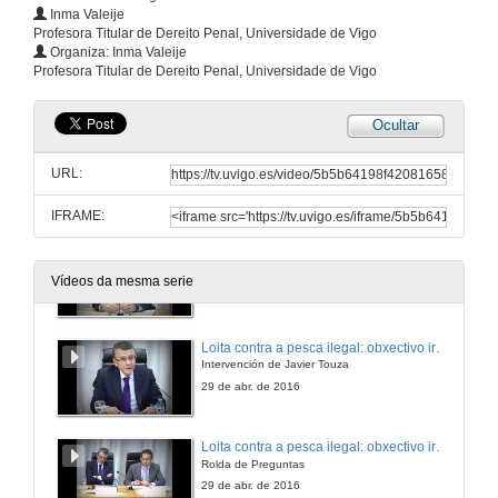
Inma Valeije
Profesora Titular de Dereito Penal, Universidade de Vigo
Apertura da Xornada: Pesca ilegal e corrupción
Organiza: Inma Valeije
Medidas emprendidas pola UE contra a pesca ilegal
Profesora Titular de Dereito Penal, Universidade de Vigo
29 de abr. de 2016
Ocultar
O papel da Axencia Europea de Pesca no control, a inspección e vixilancia da Política Pesqueira Común
Intervención de Pascal Savouret
URL:
29 de abr. de 2016
IFRAME:
O papel da Axencia Europea de Pesca no control, a inspección e vixilancia da Política Pesqueira Común
Rolda de Preguntas
Vídeos da mesma serie
29 de abr. de 2016
Loita contra a pesca ilegal: obxectivo irrenunciable en defensa da sustentabilidade
Intervención de Javier Touza
29 de abr. de 2016
Loita contra a pesca ilegal: obxectivo irrenunciable en defensa da sustentabilidade
Rolda de Preguntas
29 de abr. de 2016