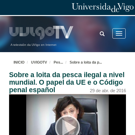
TOGGLE
Toggle
SEARCH
navigatio
A televisión da UVigo en Internet
INICIO
UVIGOTV
Pes
...
Sobre a loita da p
...
Sobre a loita da pesca ilegal a nivel
mundial. O papel da UE e o Código
penal español
29 de abr. de 2016