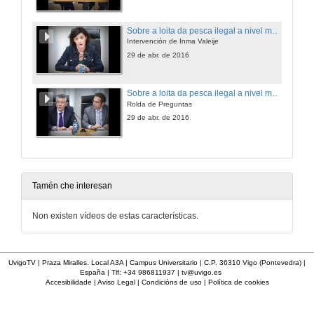
Sobre a loita da pesca ilegal a nivel mundial. O papel da UE e o Código penal español
Intervención de Inma Valeije
29 de abr. de 2016
Sobre a loita da pesca ilegal a nivel mundial. O papel da UE e o Código penal español
Rolda de Preguntas
29 de abr. de 2016
Tamén che interesan
Non existen vídeos de estas características.
UvigoTV | Praza Miralles. Local A3A | Campus Universitario | C.P. 36310 Vigo (Pontevedra) |
España | Tlf: +34 986811937 |
tv@uvigo.es
Accesibilidade
|
Aviso Legal
|
Condicións de uso
|
Política de cookies