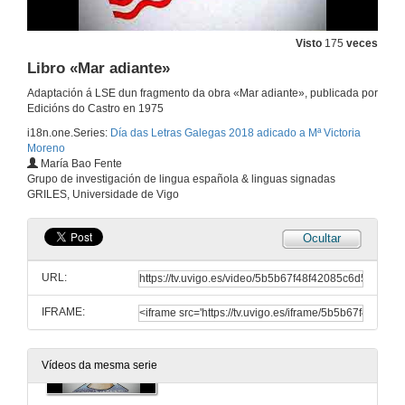
Conto «Un cachiño de bica?»
Visto
175
veces
30 de abr. de 2018
Libro «Mar adiante»
Adaptación á LSE dun fragmento da obra «Mar adiante», publicada por
Biografía para 1º e 2º curso de Educación Primaria
Edicións do Castro en 1975
30 de abr. de 2018
i18n.one.Series:
Día das Letras Galegas 2018 adicado a Mª Victoria
Moreno
María Bao Fente
Biografía para o 3º e 4º curso de Educación Primaria
Grupo de investigación de lingua española & linguas signadas
GRILES, Universidade de Vigo
30 de abr. de 2018
Ocultar
Biografía para o 5º e 6º curso de Educación Primaria
URL:
30 de abr. de 2018
IFRAME:
Exposición sobre Mª Victoria Moreno
Vídeos da mesma serie
30 de abr. de 2018