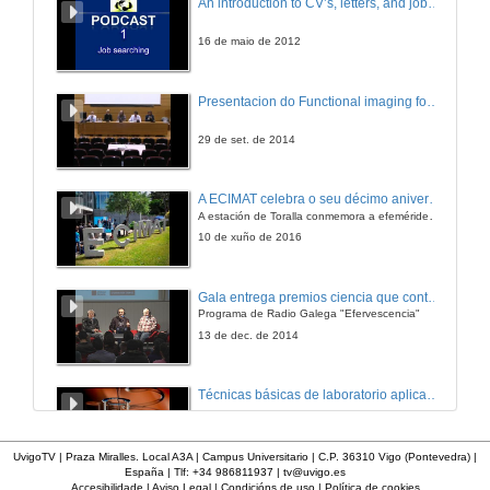
An introduction to CV’s, letters, and job searching
16 de maio de 2012
Presentacion do Functional imaging for improving Adaptive Radiotherapy Workshop
29 de set. de 2014
A ECIMAT celebra o seu décimo aniversario
A estación de Toralla conmemora a efeméride asinando un convenio coa Universidad del País Vasco
10 de xuño de 2016
Gala entrega premios ciencia que conta 2014. Fundación Barrié
Programa de Radio Galega "Efervescencia"
13 de dec. de 2014
Técnicas básicas de laboratorio aplicadas á bioloxía
23 de set. de 2014
UvigoTV | Praza Miralles. Local A3A | Campus Universitario | C.P. 36310 Vigo (Pontevedra) |
España | Tlf: +34 986811937 |
tv@uvigo.es
Accesibilidade
|
Aviso Legal
|
Condicións de uso
|
Política de cookies