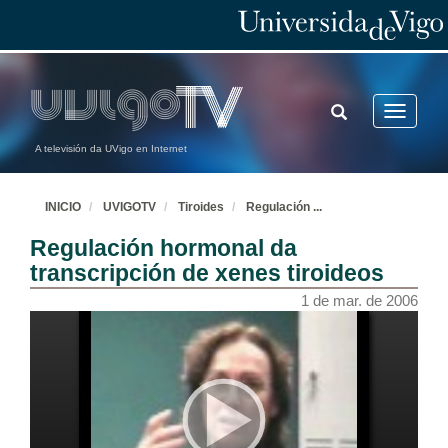
TOGGLE
Toggle
SEARCH
navigatio
A televisión da UVigo en Internet
INICIO
UVIGOTV
Tiroides
Regulación
...
Regulación hormonal da
transcripción de xenes tiroideos
1 de mar. de 2006