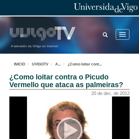
TOGGLE
Toggle
SEARCH
navigatio
A televisión da UVigo en Internet
INICIO
UVIGOTV
A
...
¿Como loitar cont
...
¿Como loitar contra o Picudo
Vermello que ataca as palmeiras?
20 de dec. de 2012