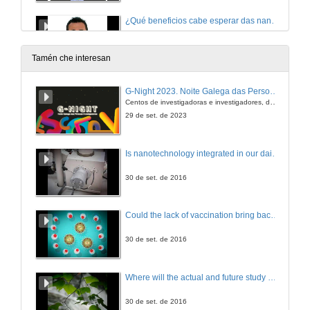
¿Qué beneficios cabe esperar das nanotecnoloxías para consumidores e sociedade?
20 de dec. de 2012
Tamén che interesan
¿Por qué en arte 2+2 son 5?
G-Night 2023. Noite Galega das Persoas Investigadoras. Conciencias creativas
Centos de investigadoras e investigadores, decenas de actividades e sete cidades
20 de dec. de 2012
29 de set. de 2023
¿Por qué os robots industriais non quitan postos de traballo?
Is nanotechnology integrated in our daily lives?
20 de dec. de 2012
30 de set. de 2016
¿Por qué un picosatélite en vez dun satélite grande?
Could the lack of vaccination bring back erradicated diseases?
20 de dec. de 2012
30 de set. de 2016
Agroecoloxía, una opción de futuro
Where will the actual and future study of CO2 emissions lead us?
20 de dec. de 2012
30 de set. de 2016