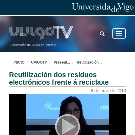
TOGGLE
Toggle
SEARCH
navigatio
A televisión da UVigo en Internet
INICIO
UVIGOTV
Present
...
Reutilización
...
Reutilización dos residuos
electrónicos frente á reciclaxe
6 de mar. de 2013