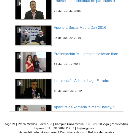
Transición discontinua de partículas de microgel termosensible
22 de nov. de 2006
Apertura Social Media Day 2016
25 de xan. de 2016
Presentación 'Mulleres no software libre'
19 de out. de 2011
Intervención Alfonso Lago Ferreiro
13 de xuño de 2012
Apertura da xornada "Smart-Energy, Smart-City"
28 de out. de 2015
UvigoTV | Praza Miralles. Local A3A | Campus Universitario | C.P. 36310 Vigo (Pontevedra) |
España | Tlf: +34 986811937 |
tv@uvigo.es
Accesibilidade
|
Aviso Legal
|
Condicións de uso
|
Política de cookies