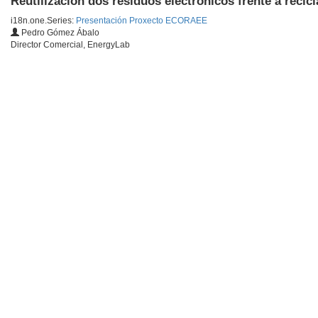
Reutilización dos residuos electrónicos frente á recic
i18n.one.Series:
Presentación Proxecto ECORAEE
Pedro Gómez Ábalo
Director Comercial, EnergyLab