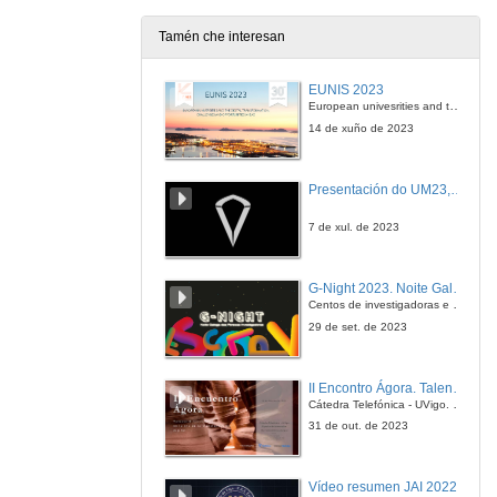
Tamén che interesan
EUNIS 2023
European univesrities and the digital transformation: challenges and opportunities ahead
14 de xuño de 2023
Presentación do UM23, o novo monopraza de UVigo Motorsport
7 de xul. de 2023
G-Night 2023. Noite Galega das Persoas Investigadoras. Conciencias creativas
Centos de investigadoras e investigadores, decenas de actividades e sete cidades
29 de set. de 2023
II Encontro Ágora. Talento e innovación na era da transformación dixital
Cátedra Telefónica - UVigo. Espazos de innovación
31 de out. de 2023
Vídeo resumen JAI 2022