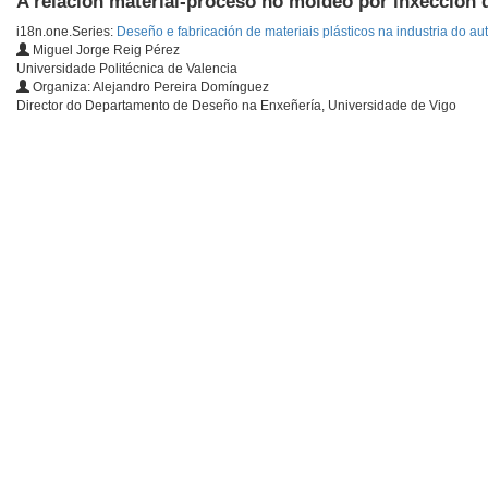
A relación material-proceso no moldeo por inxección d
i18n.one.Series:
Deseño e fabricación de materiais plásticos na industria do au
Miguel Jorge Reig Pérez
Universidade Politécnica de Valencia
Organiza: Alejandro Pereira Domínguez
Director do Departamento de Deseño na Enxeñería, Universidade de Vigo