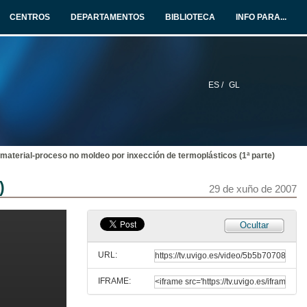
CENTROS
DEPARTAMENTOS
BIBLIOTECA
INFO PARA...
26 de xuño de 2007
Fabricación de volantes para a industria da automoción. Inxección de magnesio.
27 de xuño de 2007
ES /
GL
Fabricación de cables para a automoción: Procesos, tipos defectuosidade
27 de xuño de 2007
 material-proceso no moldeo por inxección de termoplásticos (1ª parte)
Seguimento e posta a punto de moldes de inxección. Inicio de Industrialización. Series. Controles (defectoloxía)
)
29 de xuño de 2007
27 de xuño de 2007
Ocultar
Fabricación de moldes. Electroerosión e Mecanizado
URL:
28 de xuño de 2007
IFRAME:
Calidade en moldes de inxección