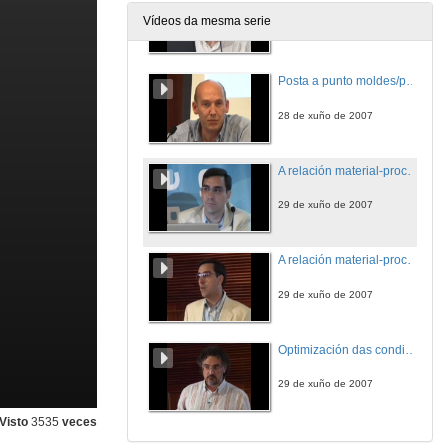
Vídeos da mesma serie
28 de xuño de 2007
Posta a punto moldes/procesos de novos proxectos. Experiencias en industrialización de producto
28 de xuño de 2007
A relación material-proceso no moldeo por inxección de termoplásticos (1ª parte)
29 de xuño de 2007
A relación material-proceso no moldeo por inxección de termoplásticos (2ª parte)
29 de xuño de 2007
Optimización das condicións de proceso no moldeo por inxección
29 de xuño de 2007
Visto
3535
veces