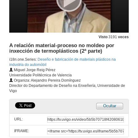
Innovacións en Fabricación e Tecnoloxía de Máquinas de inxección de plásticos
26 de xuño de 2007
Fabricación de volantes para a industria da automoción. Inxección de magnesio.
Visto
3191
veces
27 de xuño de 2007
A relación material-proceso no moldeo por
inxección de termoplásticos (2ª parte)
Fabricación de cables para a automoción: Procesos, tipos defectuosidade
i18n.one.Series:
Deseño e fabricación de materiais plásticos na
industria do automóbil
27 de xuño de 2007
Miguel Jorge Reig Pérez
Universidade Politécnica de Valencia
Organiza: Alejandro Pereira Domínguez
Seguimento e posta a punto de moldes de inxección. Inicio de Industrialización. Series. Controles (defectoloxía)
Director do Departamento de Deseño na Enxeñería, Universidade de
Vigo
27 de xuño de 2007
Ocultar
Fabricación de moldes. Electroerosión e Mecanizado
URL:
28 de xuño de 2007
IFRAME: