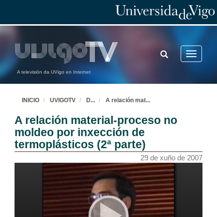
TOGGLE
Toggle
SEARCH
navigatio
A televisión da UVigo en Internet
INICIO
UVIGOTV
D
...
A relación mat
...
A relación material-proceso no
moldeo por inxección de
Caracterización e tipos de procesado de polímeros
termoplásticos (2ª parte)
26 de xuño de 2007
29 de xuño de 2007
Aplicación de novas tecnoloxías en inxección de plásticos
26 de xuño de 2007