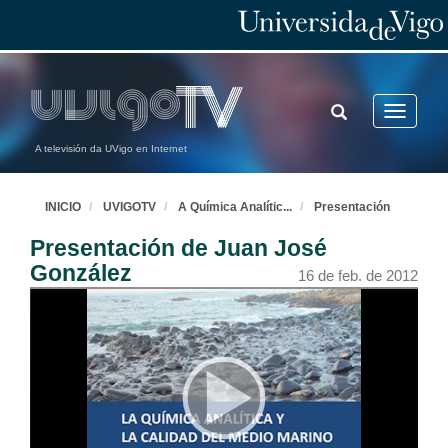
TOGGLE
Toggle
SEARCH
navigatio
A televisión da UVigo en Internet
INICIO
UVIGOTV
A Química Analític
...
Presentación
Presentación de Juan José
González
16 de feb. de 2012