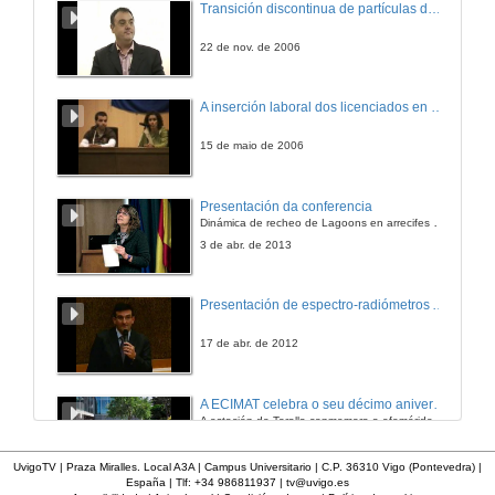
Transición discontinua de partículas de microgel termosensible
22 de nov. de 2006
A inserción laboral dos licenciados en Ciencias do Mar: a carreira investigadora
15 de maio de 2006
Presentación da conferencia
Dinámica de recheo de Lagoons en arrecifes de coral
3 de abr. de 2013
Presentación de espectro-radiómetros ASD
17 de abr. de 2012
A ECIMAT celebra o seu décimo aniversario
A estación de Toralla conmemora a efeméride asinando un convenio coa Universidad del País Vasco
10 de xuño de 2016
UvigoTV | Praza Miralles. Local A3A | Campus Universitario | C.P. 36310 Vigo (Pontevedra) |
España | Tlf: +34 986811937 |
tv@uvigo.es