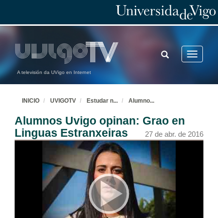
TOGGLE
Toggle
SEARCH
navigatio
A televisión da UVigo en Internet
INICIO
UVIGOTV
Estudar n
...
Alumno
...
Alumnos Uvigo opinan: Grao en
Linguas Estranxeiras
27 de abr. de 2016