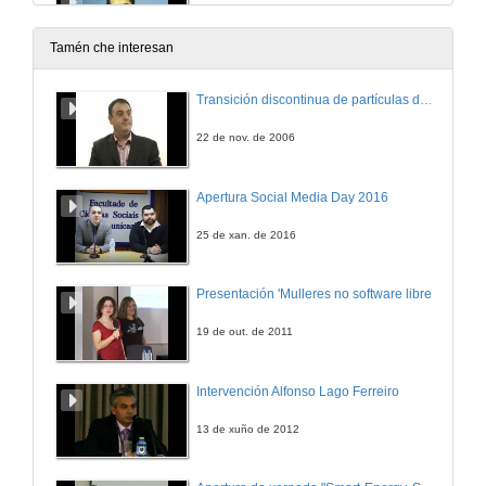
Ininfa
6 de nov. de 2009
Tamén che interesan
Siemens PLM Software: A Fábrica Dixital, unha solución real hoxe!
Transición discontinua de partículas de microgel termosensible
6 de nov. de 2009
22 de nov. de 2006
Instalación e posta en marcha dunha celda robotizada de soldadura láser
Apertura Social Media Day 2016
9 de nov. de 2009
25 de xan. de 2016
Eficiencia Enerxética en accionamentos
Presentación 'Mulleres no software libre'
Normativa, claves e ferramentas de cálculo
16 de nov. de 2009
19 de out. de 2011
Automatización dos sistemas de climatización en edificios.
Intervención Alfonso Lago Ferreiro
20 de nov. de 2009
13 de xuño de 2012
Planta de Recuperación de Residuos de Envases Lixeiros en Cerceda (A Coruña)