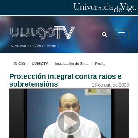
TOGGLE
Toggle
SEARCH
navigatio
A televisión da UVigo en Internet
INICIO
UVIGOTV
Instalación de Sis
...
Prot
...
Protección integral contra raios e
sobretensións
16 de out. de 2009