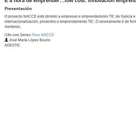
É a hora de emprender…low cost. Innovación emprende
Presentación
O proxecto NACCE está dirixido a empresas e emprendedores TIC de Galicia e 
internacionalización, proxectos e emprendemento TIC. O sesoramento é de forma
mentores.
i18n.one.Series:
Foro NACCE
José María López Bourio
AGESTIC