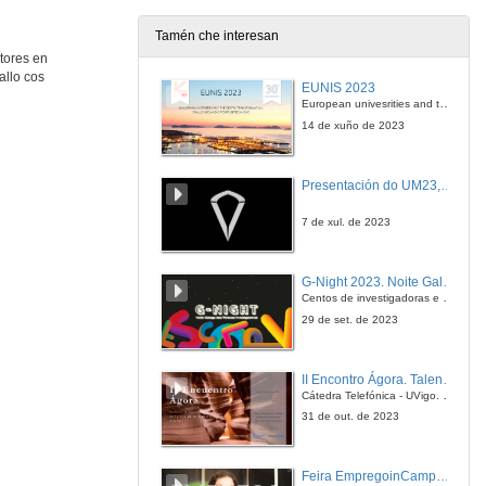
Tamén che interesan
tores en
allo cos
EUNIS 2023
European univesrities and the digital transformation: challenges and opportunities ahead
14 de xuño de 2023
Presentación do UM23, o novo monopraza de UVigo Motorsport
7 de xul. de 2023
G-Night 2023. Noite Galega das Persoas Investigadoras. Conciencias creativas
Centos de investigadoras e investigadores, decenas de actividades e sete cidades
29 de set. de 2023
II Encontro Ágora. Talento e innovación na era da transformación dixital
Cátedra Telefónica - UVigo. Espazos de innovación
31 de out. de 2023
Feira EmpregoinCampus Vigo 2024