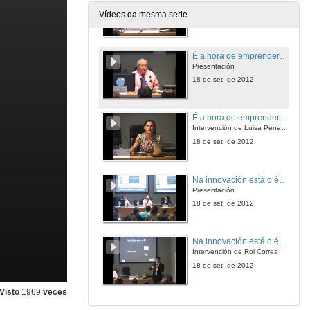
Intervención de Camilo Ameijeiras
Vídeos da mesma serie
18 de set. de 2012
É a hora de emprender…low cost. Innovación emprendedora. Iniciativas innovadoras de baixo custo
Presentación
18 de set. de 2012
É a hora de emprender…low cost... Innovación emprendedora. Iniciativas innovadoras de baixo custoón de Luisa Pena Nieto
Intervención de Luisa Pena Nieto
18 de set. de 2012
Na innovación está o éxito: web menus S.L
Presentación
18 de set. de 2012
Na innovación está o éxito: web menus S.L
Intervención de Roi Correa
18 de set. de 2012
Visto
1969
veces