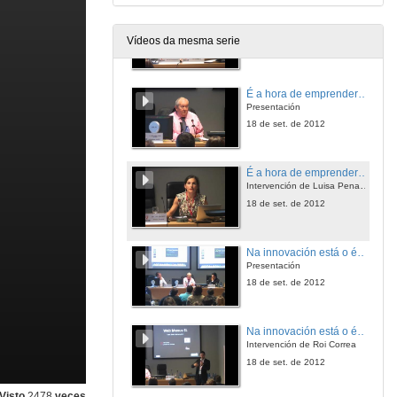
Se existes: ¡Contao!: As técnicas de marketing dixital e móvil máis innovadoras
Intervención de Camilo Ameijeiras
Vídeos da mesma serie
18 de set. de 2012
É a hora de emprender…low cost. Innovación emprendedora. Iniciativas innovadoras de baixo custo
Presentación
18 de set. de 2012
É a hora de emprender…low cost... Innovación emprendedora. Iniciativas innovadoras de baixo custoón de Luisa Pena Nieto
Intervención de Luisa Pena Nieto
18 de set. de 2012
Na innovación está o éxito: web menus S.L
Presentación
18 de set. de 2012
Na innovación está o éxito: web menus S.L
Intervención de Roi Correa
18 de set. de 2012
Visto
2478
veces