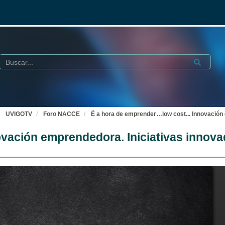
Buscar
Submit
UVIGOTV
Foro NACCE
É a hora de emprender…low cost... Innovación 
ovación emprendedora. Iniciativas innov