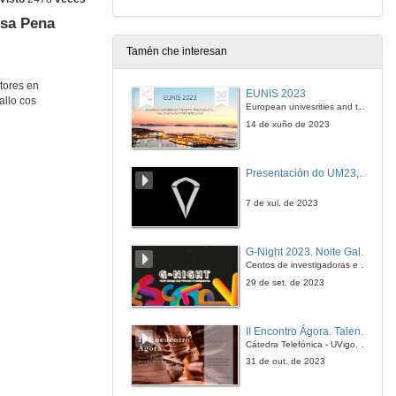
isa Pena
Tamén che interesan
tores en
EUNIS 2023
allo cos
European univesrities and the digital transformation: challenges and opportunities ahead
14 de xuño de 2023
Presentación do UM23, o novo monopraza de UVigo Motorsport
7 de xul. de 2023
G-Night 2023. Noite Galega das Persoas Investigadoras. Conciencias creativas
Centos de investigadoras e investigadores, decenas de actividades e sete cidades
29 de set. de 2023
II Encontro Ágora. Talento e innovación na era da transformación dixital
Cátedra Telefónica - UVigo. Espazos de innovación
31 de out. de 2023