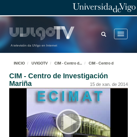
TOGGLE
Toggle
SEARCH
navigatio
A televisión da UVigo en Internet
INICIO
UVIGOTV
CIM - Centro d
...
CIM - Centro d
CIM - Centro de Investigación
Mariña
15 de xan. de 2014