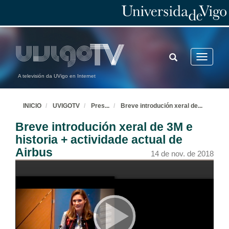
TOGGLE
Toggle
SEARCH
navigatio
A televisión da UVigo en Internet
INICIO
UVIGOTV
Pres
...
Breve introdución xeral de
...
Breve introdución xeral de 3M e
historia + actividade actual de
Airbus
14 de nov. de 2018