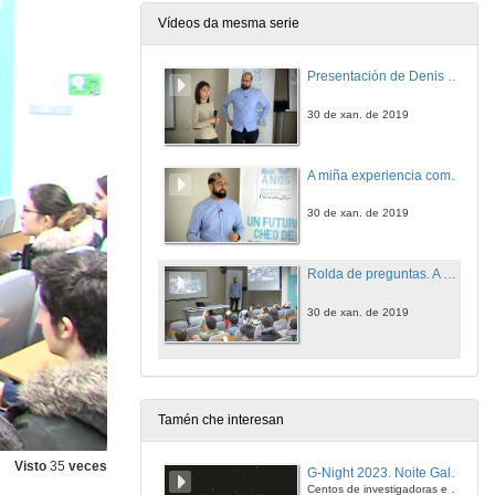
Vídeos da mesma serie
Presentación de Denis Barros Caballero
30 de xan. de 2019
A miña experiencia como mineiro espacial
30 de xan. de 2019
Rolda de preguntas. A miña experiencia como mineiro espacial
30 de xan. de 2019
Tamén che interesan
Visto
35
veces
G-Night 2023. Noite Galega das Persoas Investigadoras. Conciencias creativas
Centos de investigadoras e investigadores, decenas de actividades e sete cidades