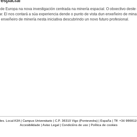
 espacial
de Europa na nova investigación centrada na minería espacial. O obxectivo deste 
r. El nos contará a súa experiencia dende o punto de vista dun enxeñeiro de mina
nxeñeiro de minería nesta iniciativa descubrindo un novo futuro profesional.
les. Local A3A | Campus Universitario | C.P. 36310 Vigo (Pontevedra) | España | Tlf: +34 98681
Accesibilidade
|
Aviso Legal
|
Condicións de uso
|
Política de cookies