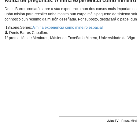
Rolda de preguntas. A miña experiencia como mineiro
Denis Barros contará sobre a súa experiencia nun dos cursos máis importantes 
unha misión para recoller unha mostra nun corpo máis pequeno do sistema sola
connosco cun resumo da misión deseñada. Por suposto, destacará o papel dun e
i18n.one.Series:
A miña experiencia como mineiro espacial
Denis Barros Caballero
1ª promoción de Mentores, Máster en Enxeñaría Minera, Universidade de Vigo
UvigoTV | Praza Miral