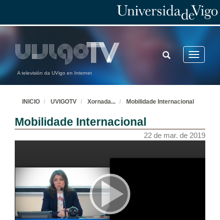
TOGGLE
Toggle
SEARCH
navigatio
A televisión da UVigo en Internet
INICIO
UVIGOTV
Xornada
...
Mobilidade Internacional
Mobilidade Internacional
22 de mar. de 2019