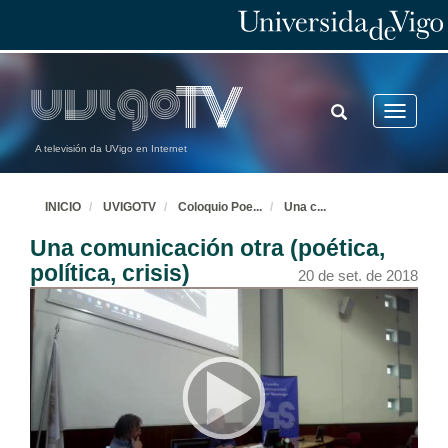
TOGGLE
Toggle
SEARCH
navigatio
A televisión da UVigo en Internet
INICIO
UVIGOTV
Coloquio Poe
...
Una c
...
Una comunicación otra (poética,
política, crisis)
20 de set. de 2018