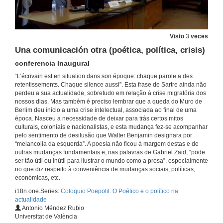
Visto
3
veces
Una comunicación otra (poética, política, crisis)
conferencia Inaugural
“L’écrivain est en situation dans son époque: chaque parole a des
retentissements. Chaque silence aussi”. Esta frase de Sartre ainda não
perdeu a sua actualidade, sobretudo em relação à crise migratória dos
nossos dias. Mas também é preciso lembrar que a queda do Muro de
Berlim deu início a uma crise intelectual, associada ao final de uma
época. Nasceu a necessidade de deixar para trás certos mitos
culturais, coloniais e nacionalistas, e esta mudança fez-se acompanhar
pelo sentimento de desilusão que Walter Benjamin designara por
“melancolia da esquerda”. A poesia não ficou à margem destas e de
outras mudanças fundamentais e, nas palavras de Gabriel Zaid, “pode
ser tão útil ou inútil para ilustrar o mundo como a prosa”, especialmente
no que diz respeito à conveniência de mudanças sociais, políticas,
económicas, etc.
i18n.one.Series:
Coloquio Poepolit. O Poético e o político na
actualidade
Intervención de Burghard Baltrusch
Antonio Méndez Rubio
Universitat de València
20 de set. de 2018