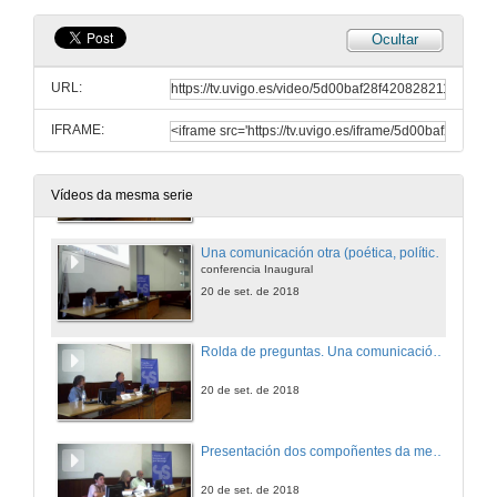
Ocultar
Apertura
URL:
20 de set. de 2018
IFRAME:
Presentacion de Antonio Méndez Rubio
20 de set. de 2018
Vídeos da mesma serie
Una comunicación otra (poética, política, crisis)
conferencia Inaugural
20 de set. de 2018
Rolda de preguntas. Una comunicación otra (poética, política, crisis)
20 de set. de 2018
Presentación dos compoñentes da mesa redonda 1. O poético e o ideológico: a voz dos outros na poesia e a sua análise
20 de set. de 2018