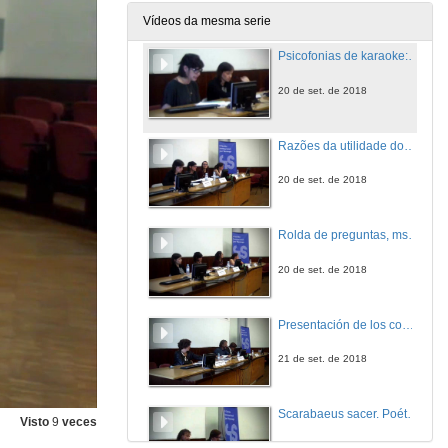
20 de set. de 2018
Vídeos da mesma serie
Psicofonias de karaoke: poesia e política em Antón Reixa
20 de set. de 2018
Razões da utilidade dos poetas para Alberto Pimenta
20 de set. de 2018
Rolda de preguntas, msea 4. O poético e o performático: Alberto Pimenta, Antón Reixa e PO.EX
20 de set. de 2018
Presentación de los componentes de la Mesa 5. Poéticas e políticas do polido e do poluído
21 de set. de 2018
Scarabaeus sacer. Poética e política em Fernando Merlo
Visto
9
veces