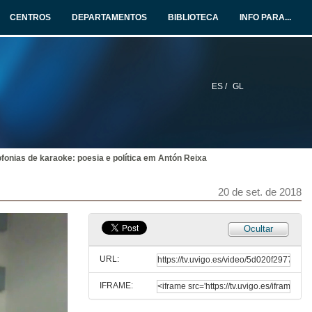
20 de set. de 2018
CENTROS
DEPARTAMENTOS
BIBLIOTECA
INFO PARA...
La dura patria de Jaime Labastida
20 de set. de 2018
ES /
GL
Rolda de preguntas. O poético e o ideolóxico: corpo e política
20 de set. de 2018
fonias de karaoke: poesia e política em Antón Reixa
Presentacion de los componentes de la mesa redonda 4. O poético e o performático: Alberto Pimenta, Antón Reixa e PO.EX
20 de set. de 2018
20 de set. de 2018
O poeta, o performer, o profanador: o enunciado performativo e a contraversão do poder em Alberto Pimenta
Ocultar
20 de set. de 2018
URL:
IFRAME:
Acerca de um escândalo para muito parvo: o caso de Concerto e Audição Pictórica