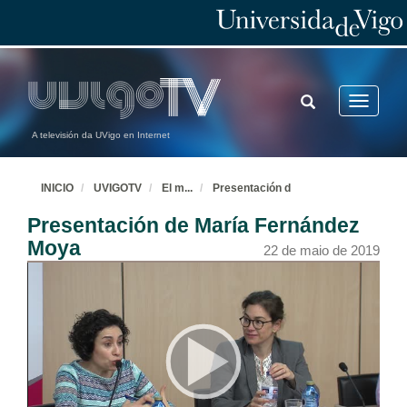
TOGGLE
Toggle
SEARCH
navigatio
A televisión da UVigo en Internet
INICIO
UVIGOTV
El m
...
Presentación d
Presentación de María Fernández
Moya
22 de maio de 2019