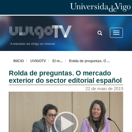
TOGGLE
Toggle
SEARCH
navigatio
A televisión da UVigo en Internet
INICIO
UVIGOTV
El m
...
Rolda de preguntas. O
...
Rolda de preguntas. O mercado
exterior do sector editorial español
22 de maio de 2019