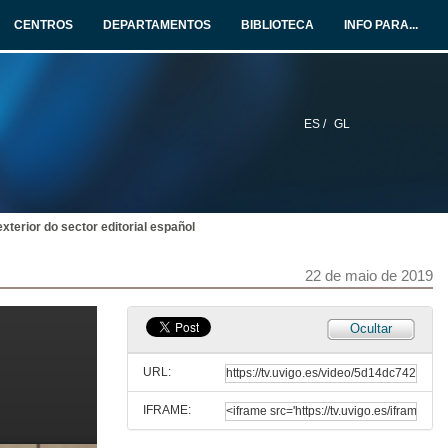
CENTROS
DEPARTAMENTOS
BIBLIOTECA
INFO PARA...
ES /
GL
terior do sector editorial español
22 de maio de 2019
Ocultar
URL:
IFRAME: