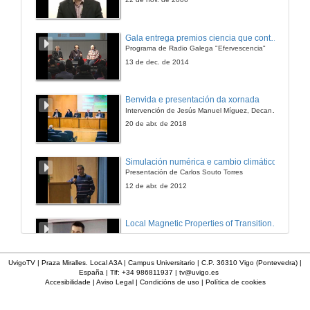
Gala entrega premios ciencia que conta 2014. Fundación Barrié
Programa de Radio Galega "Efervescencia"
13 de dec. de 2014
Benvida e presentación da xornada
Intervención de Jesús Manuel Míguez, Decano da Facultade de Bioloxía
20 de abr. de 2018
Simulación numérica e cambio climático
Presentación de Carlos Souto Torres
12 de abr. de 2012
Local Magnetic Properties of Transition Metal Atoms, Nanoparticles, and Metal-Organic Molecules
12 de mar. de 2009
UvigoTV | Praza Miralles. Local A3A | Campus Universitario | C.P. 36310 Vigo (Pontevedra) |
España | Tlf: +34 986811937 |
tv@uvigo.es
Accesibilidade
|
Aviso Legal
|
Condicións de uso
|
Política de cookies
Recursos mineiros e enerxéticos. Introdución
14 de dec. de 2010