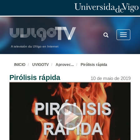
TOGGLE
Toggle
SEARCH
navigatio
A televisión da UVigo en Internet
INICIO
UVIGOTV
Aprovec
...
Pirólisis rápida
Pirólisis rápida
10 de maio de 2019