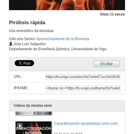
Visto
38
veces
Pirólisis rápida
Uso enerxético da biomasa
i18n.one.Series:
Aprovechamiento de la Biomasa
Jose Luis Salgueiro
Departamento de Enxeñería Química, Universidade de Vigo
Ocultar
URL:
IFRAME:
A Biomasa
Vídeos da mesma serie
10 de maio de 2019
Caracterización da biomasa como combustible
10 de maio de 2019