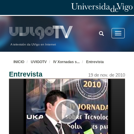
TOGGLE
Toggle
SEARCH
navigatio
A televisión da UVigo en Internet
INICIO
UVIGOTV
IV Xornadas s
...
Entrevista
Entrevista
19 de nov. de 2010