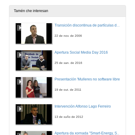
15 de nov. de 2010
Tamén che interesan
Entrevista
Transición discontinua de partículas de microgel termosensible
15 de nov. de 2010
22 de nov. de 2006
Tecnoloxías de telecontrol para a xestión da auga, enerxía e medioambiente
Apertura Social Media Day 2016
15 de nov. de 2010
25 de xan. de 2016
Do control intelixente ao control cognitivo artificial na automatización de procesos de mecanizado
Presentación 'Mulleres no software libre'
15 de nov. de 2010
19 de out. de 2011
Solucións para o segmento da auga
Intervención Alfonso Lago Ferreiro
15 de nov. de 2010
13 de xuño de 2012
Control distribuído nos procesos de desalinización
Apertura da xornada "Smart-Energy, Smart-City"