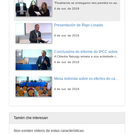
“Finalmente se entregaron tres premios ex aequo porque este curso 2018-2019 a calidade dos traballos foi excepcionalmente boa”, explicou Pilar Piñeiro, coordinadora do mestrado
4 de out. de 2019
Presentación de Íñigo Losada
4 de out. de 2019
Conclusións do Informe do IPCC sobre océanos e criosfera (SROCC) e as súas implicacións sobre a xestión da costa
A Cátedra Naturgy remata a súa actividade cun acto no edificio Miralles
4 de out. de 2019
Mesa redonda sobre os efectos do cambio climático nos océanos e na criosfera
4 de out. de 2019
Tamén che interesan
Non existen vídeos de estas características.