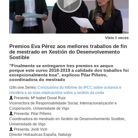
Visto
8
veces
Premios Eva Pérez aos mellores traballos de fin
de mestrado en Xestión do Desenvolvemento
Sostible
“Finalmente se entregaron tres premios ex aequo
porque este curso 2018-2019 a calidade dos traballos foi
excepcionalmente boa”, explicou Pilar Piñeiro,
coordinadora do mestrado
i18n.one.Series:
Conclusións do Informe do IPCC sobre océanos e
criosfera e as súas implicacións sobre a xestión da costa
Presenta: Mª Isabel Doval Ruiz
Vicerrectora de Responsabilidade Social, Internacionalización e
Cooperación, Universidade de Vigo
Presenta: Pilar Piñeiro
Coordinadora do mestrado en Xestión de Desenvolvemento Sostible,
Universidade de Vigo
Presenta: Jordi Vich
Director Hidraulicas España, Naturgy