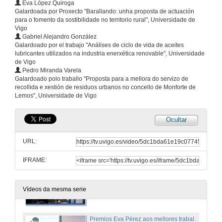
Eva López Quiroga
Galardoada por Proxecto "Barallando: unha proposta de actuación
para o fomento da sostibilidade no territorio rural", Universidade de
Vigo
Gabriel Alejandro González
Galardoado por el trabajo "Análises de ciclo de vida de aceites
lubricantes utilizados na industria enerxética renovable", Universidade
de Vigo
Pedro Miranda Varela
Galardoado polo traballo "Proposta para a mellora do servizo de
recollida e xestión de residuos urbanos no concello de Monforte de
Lemos", Universidade de Vigo
Ocultar
Bienvenida y último acto de la Cátedra Naturgy
URL:
4 de out. de 2019
IFRAME:
Agradecemento á implicación de Naturgy na cátedra e avance de que se está a traballar para darlle continuidade á actividade que desenvolveu nos últimos anos
Vídeos da mesma serie
4 de out. de 2019
Premios Eva Pérez aos mellores traballos de fin de mestrado en Xestión do Desenvolvemento Sostible