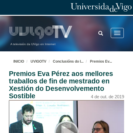
TOGGLE
Toggle
SEARCH
navigatio
A televisión da UVigo en Internet
INICIO
UVIGOTV
Conclusións do I
...
Premios Ev
...
Premios Eva Pérez aos mellores
traballos de fin de mestrado en
Xestión do Desenvolvemento
Sostible
4 de out. de 2019