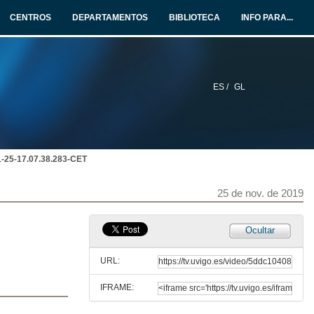
28 de out. de 2019
CENTROS
DEPARTAMENTOS
BIBLIOTECA
INFO PARA...
teleco-t214_2019-11-04-17.00.24.412-CET
4 de nov. de 2019
ES /
GL
teleco-t214_2019-11-11-17.00.01.653-CET
11 de nov. de 2019
1-25-17.07.38.283-CET
teleco-t214_2019-11-13-17.04.50.081-CET
13 de nov. de 2019
25 de nov. de 2019
teleco-t214_2019-11-18-17.00.12.756-CET
Ocultar
18 de nov. de 2019
URL:
IFRAME:
teleco-t214_2019-11-20-17.04.31.892-CET