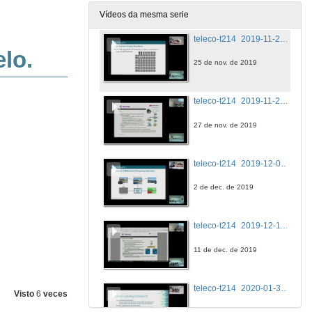
20 de nov. de 2019
Vídeos da mesma serie
teleco-t214_2019-11-25-17.07.38.283-CET
25 de nov. de 2019
teleco-t214_2019-11-27-17.10.40.782-CET
27 de nov. de 2019
teleco-t214_2019-12-02-17.03.37.750-CET
2 de dec. de 2019
teleco-t214_2019-12-11-17.04.22.411-CET
11 de dec. de 2019
teleco-t214_2020-01-30-19.03.31.676-CET
Visto
6
veces
30 de xan. de 2020