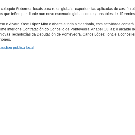
oloquio Gobernos locais para retos globais: experiencias aplicadas de xestión pú
tos que teñen por diante nun novo escenario global con responsables de diferentes
so e Álvaro Xosé López Mira e aberta a toda a cidadanía, esta actividade contará
ime Interior e Contratación do Concello de Pontevedra, Anabel Gulías; o alcalde 
Novas Tecnoloxías da Deputación de Pontevedra, Carlos López Font, e a concelle
riones.
xestión pública local