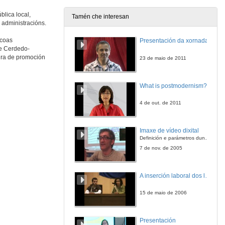
blica local,
Tamén che interesan
 administracións.
 coas
Presentación da xornada
de Cerdedo-
ira de promoción
23 de maio de 2011
What is postmodernism?
4 de out. de 2011
Imaxe de vídeo dixital
Definición e parámetros dunha imaxe dixital. Resolución e Aspecto. Profundidade da cor. Compresión. Frame por segundo. Entrelazado. Campos, cadros
7 de nov. de 2005
A inserción laboral dos licenciados en Ciencias do Mar: a carreira investigadora
15 de maio de 2006
Presentación