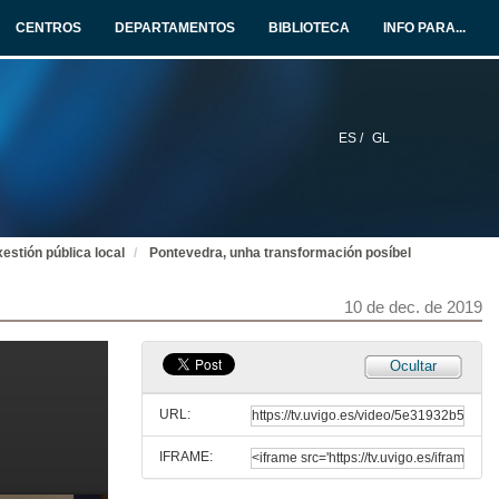
CENTROS
DEPARTAMENTOS
BIBLIOTECA
INFO PARA...
ES /
GL
estión pública local
Pontevedra, unha transformación posíbel
Apertura do seminario, Gobernos locais para retos globais
10 de dec. de 2019
10 de dec. de 2019
Ocultar
Presentación dos compoñentes da mesa: Gobernos locais para retos globais
URL:
10 de dec. de 2019
IFRAME:
Intervención de Carlos López Font