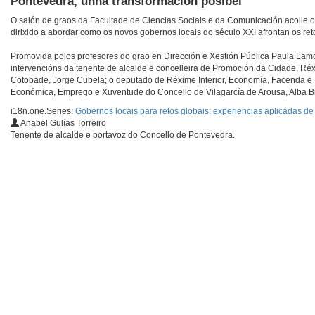
Pontevedra, unha transformación posíbel
O salón de graos da Facultade de Ciencias Sociais e da Comunicación acolle o c
dirixido a abordar como os novos gobernos locais do século XXI afrontan os re
Promovida polos profesores do grao en Dirección e Xestión Pública Paula Lamo
intervencións da tenente de alcalde e concelleira de Promoción da Cidade, Réx
Cotobade, Jorge Cubela; o deputado de Réxime Interior, Economía, Facenda e 
Económica, Emprego e Xuventude do Concello de Vilagarcía de Arousa, Alba B
i18n.one.Series:
Gobernos locais para retos globais: experiencias aplicadas de 
Anabel Gulías Torreiro
Tenente de alcalde e portavoz do Concello de Pontevedra.