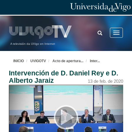
TOGGLE
Toggle
SEARCH
navigatio
A televisión da UVigo en Internet
INICIO
UVIGOTV
Acto de apertura
...
Inter
...
Intervención de D. Daniel Rey e D.
Alberto Jaraiz
13 de feb. de 2020